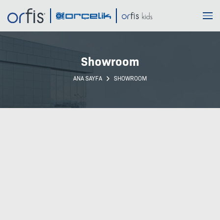
Fiyat Al
Adınız Soyadınız
Showroom
ANA SAYFA
SHOWROOM
Telefon Numaranız
E-mail Adresiniz
İl